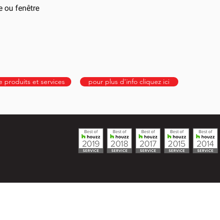
e ou fenêtre
e produits et services
pour plus d'info cliquez ici