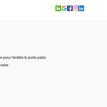
taires
Contact
r Enclosure
 pour fenêtre & porte patio
verre